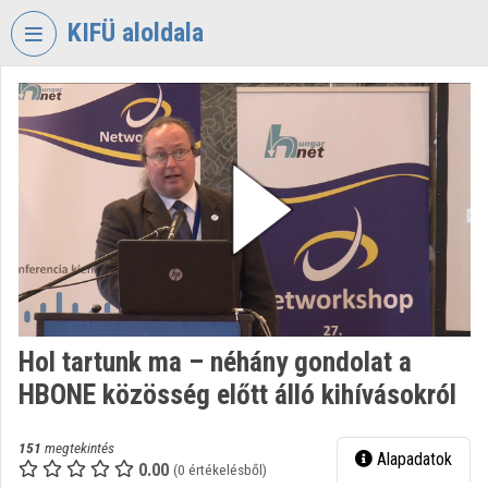
Fejléc kihagyása
Menü kihagyása
Tartalom kihagyása
KIFÜ aloldala
VIDEO
TORIUM
KORMÁNYZATI
INFORMATIKAI
FEJLESZTÉSI
ÜGYNÖKSÉG
Intézményi kezdőlap
Bejelentkezés
Hol tartunk ma – néhány gondolat a
Intézményi felfedezés
HBONE közösség előtt álló kihívásokról
Kategóriák
151
megtekintés
Alapadatok
Intézményi listák
0.00
(0 értékelésből)