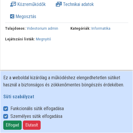
Közreműködők
Technikai adatok
Intézmények
Megosztás
Közreműködők
Tulajdonos:
Videotorium admin
Kategóriák:
Informatika
Lejátszási listák:
Megnyitó
Ez a weboldal kizárólag a működéshez elengedhetetlen sütiket
használ a biztonságos és zökkenőmentes böngészés érdekében.
Süti szabályzat
Funkcionális sütik elfogadása
Személyes sütik elfogadása
Felhasználói szabályzat
Adatkezelési tájékoztató
Elfogad
Elutasít
Süti szabályzat