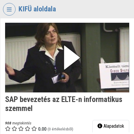
Fejléc kihagyása
Menü kihagyása
Tartalom kihagyása
KIFÜ aloldala
VIDEO
TORIUM
KORMÁNYZATI
INFORMATIKAI
FEJLESZTÉSI
ÜGYNÖKSÉG
Intézményi kezdőlap
Bejelentkezés
SAP bevezetés az ELTE-n informatikus
Intézményi felfedezés
szemmel
Kategóriák
908
megtekintés
Alapadatok
Intézményi listák
0.00
(0 értékelésből)