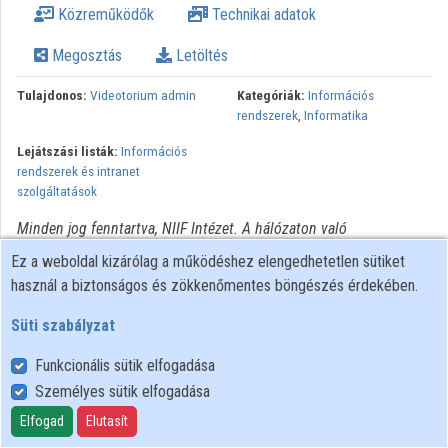
Közreműködők
Technikai adatok
Intézmények
Megosztás
Letöltés
Közreműködők
Tulajdonos:
Videotorium admin
Kategóriák:
Információs
rendszerek
,
Informatika
Lejátszási listák:
Információs
rendszerek és intranet
szolgáltatások
Minden jog fenntartva, NIIF Intézet. A hálózaton való
újrapublikálás és kereskedelmi forgalomba hozatal szigorúan
Ez a weboldal kizárólag a működéshez elengedhetetlen sütiket
tilos! Egyéb célú felhasználás a jogtulajdonos(ok) engedélyéhez
használ a biztonságos és zökkenőmentes böngészés érdekében.
kötött.
Süti szabályzat
Funkcionális sütik elfogadása
Személyes sütik elfogadása
Felhasználói szabályzat
Adatkezelési tájékoztató
Elfogad
Elutasít
Süti szabályzat