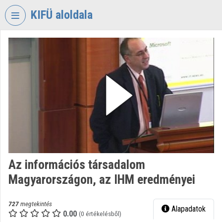
Fejléc kihagyása
Menü kihagyása
Tartalom kihagyása
KIFÜ aloldala
VIDEO
TORIUM
KORMÁNYZATI
INFORMATIKAI
FEJLESZTÉSI
ÜGYNÖKSÉG
Intézményi kezdőlap
Bejelentkezés
Az információs társadalom
Intézményi felfedezés
Magyarországon, az IHM eredményei
Kategóriák
727
megtekintés
Alapadatok
Intézményi listák
0.00
(0 értékelésből)