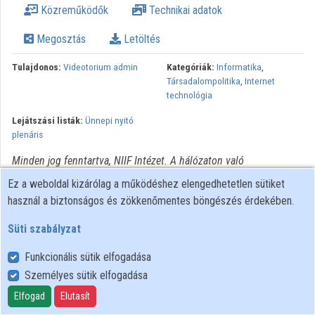
Közreműködők
Technikai adatok
Intézmények
Megosztás
Letöltés
Közreműködők
Tulajdonos:
Videotorium admin
Kategóriák:
Informatika
,
Társadalompolitika
,
Internet
technológia
Lejátszási listák:
Ünnepi nyitó
plenáris
Minden jog fenntartva, NIIF Intézet. A hálózaton való
újrapublikálás és kereskedelmi forgalomba hozatal szigorúan
Ez a weboldal kizárólag a működéshez elengedhetetlen sütiket
tilos! Egyéb célú felhasználás a jogtulajdonos(ok) engedélyéhez
használ a biztonságos és zökkenőmentes böngészés érdekében.
kötött.
Süti szabályzat
Funkcionális sütik elfogadása
Személyes sütik elfogadása
Felhasználói szabályzat
Adatkezelési tájékoztató
Elfogad
Elutasít
Süti szabályzat