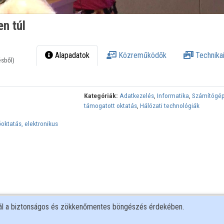
n túl
Alapadatok
Közreműködők
Technikai
ésből)
Kategóriák:
Adatkezelés
,
Informatika
,
Számítógé
támogatott oktatás
,
Hálózati technológiák
oktatás, elektronikus
nál a biztonságos és zökkenőmentes böngészés érdekében.