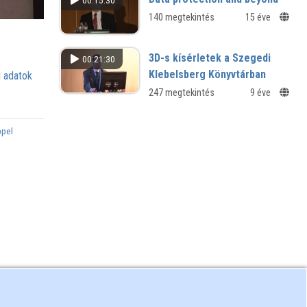
00:15:30
140 megtekintés
15 éve
3D-s kísérletek a Szegedi
00:21:30
Klebelsberg Könyvtárban
 adatok
247 megtekintés
9 éve
ppel