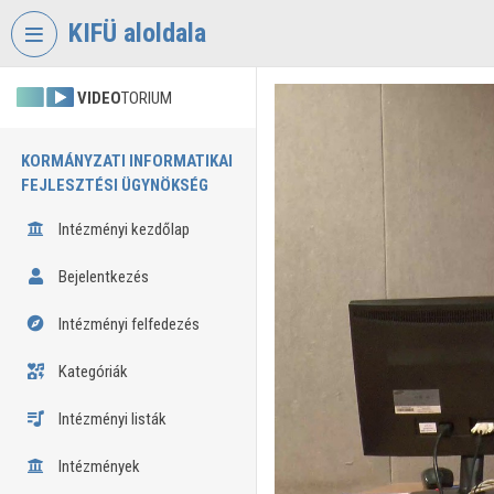
Fejléc kihagyása
Menü kihagyása
Tartalom kihagyása
KIFÜ aloldala
VIDEO
TORIUM
KORMÁNYZATI INFORMATIKAI
FEJLESZTÉSI ÜGYNÖKSÉG
Intézményi kezdőlap
Bejelentkezés
Intézményi felfedezés
Kategóriák
Intézményi listák
Intézmények