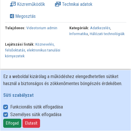
Közreműködők
Technikai adatok
Intézmények
Megosztás
Közreműködők
Tulajdonos:
Videotorium admin
Kategóriák:
Adatkezelés
,
Informatika
,
Hálózati technológiák
Lejátszási listák:
Köznevelés,
felsőoktatás, elektronikus tanulási
környezetek
Ez a weboldal kizárólag a működéshez elengedhetetlen sütiket
használ a biztonságos és zökkenőmentes böngészés érdekében.
Süti szabályzat
Funkcionális sütik elfogadása
Személyes sütik elfogadása
Felhasználói szabályzat
Adatkezelési tájékoztató
Elfogad
Elutasít
Süti szabályzat