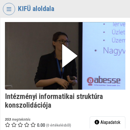
Fejléc kihagyása
Menü kihagyása
Tartalom kihagyása
KIFÜ aloldala
VIDEO
TORIUM
KORMÁNYZATI
INFORMATIKAI
FEJLESZTÉSI
ÜGYNÖKSÉG
Intézményi kezdőlap
Bejelentkezés
Intézményi informatikai struktúra
Intézményi felfedezés
konszolidációja
Kategóriák
353
megtekintés
Alapadatok
Intézményi listák
0.00
(0 értékelésből)