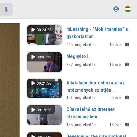
mLearning - "Mobil tanulás" a
00:24:23
gyakorlatban
445 megtekintés
15 éve
Megnyitó I.
00:01:39
392 megtekintés
16 éve
Adatalapú döntéshozatal az
00:21:56
intézmények szintjén:
lehetőségek és lépések
161 megtekintés
5 éve
Címkefelhő az internet
00:19:28
streaming-ben
135 megtekintés
13 éve
Developing the international