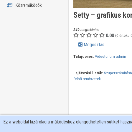
Közreműködők
Setty – grafikus k
240
megtekintés
0.00
(0 értékel
Megosztás
Tulajdonos:
Videotorium admin
Lejátszási listák:
Szuperszámításte
felhő-rendszerek
Ez a weboldal kizárólag a működéshez elengedhetetlen sütiket hasz