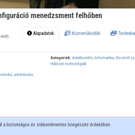
onfiguráció menedzsment felhőben
Alapadatok
Közreműködők
Technikai
ésből)
Kategóriák:
Adatkezelés
,
Informatika
,
Elosztott s
Hálózati technológiák
chnika, adattárolás,
nál a biztonságos és zökkenőmentes böngészés érdekében.