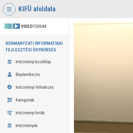
Fejléc kihagyása
Menü kihagyása
Tartalom kihagyása
KIFÜ aloldala
VIDEO
TORIUM
KORMÁNYZATI INFORMATIKAI
FEJLESZTÉSI ÜGYNÖKSÉG
Intézményi kezdőlap
Bejelentkezés
Intézményi felfedezés
Kategóriák
Intézményi listák
Intézmények