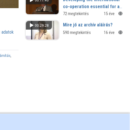
00:11:40
co-operation essential for a
global IoT initiative
72 megtekintés
15 éve
Mire jó az archív aláírás?
00:29:28
 adatok
590 megtekintés
16 éve
zámítás
,