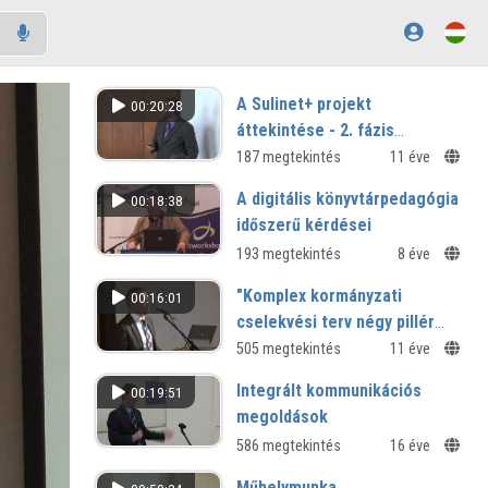
A Sulinet+ projekt
00:20:28
áttekintése - 2. fázis
fejlesztések
187 megtekintés
11 éve
A digitális könyvtárpedagógia
00:18:38
időszerű kérdései
193 megtekintés
8 éve
"Komplex kormányzati
00:16:01
cselekvési terv négy pillér
mentén – Digitális
505 megtekintés
11 éve
Magyarország"
Integrált kommunikációs
00:19:51
megoldások
586 megtekintés
16 éve
Műhelymunka