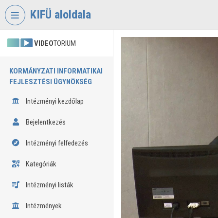
Fejléc kihagyása
Menü kihagyása
Tartalom kihagyása
KIFÜ aloldala
VIDEO
TORIUM
KORMÁNYZATI INFORMATIKAI
FEJLESZTÉSI ÜGYNÖKSÉG
Intézményi kezdőlap
Bejelentkezés
Intézményi felfedezés
Kategóriák
Intézményi listák
Intézmények