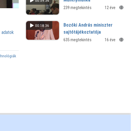
00:59:34
239 megtekintés
12 éve
Bozóki András miniszter
00:18:36
sajtótájékoztatója
 adatok
635 megtekintés
16 éve
chnológiák