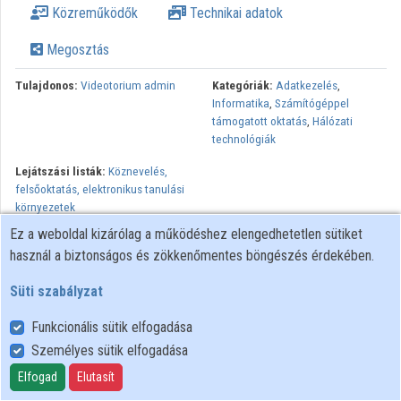
Közreműködők
Technikai adatok
Intézmények
Megosztás
Közreműködők
Tulajdonos:
Videotorium admin
Kategóriák:
Adatkezelés
,
Informatika
,
Számítógéppel
támogatott oktatás
,
Hálózati
technológiák
Lejátszási listák:
Köznevelés,
felsőoktatás, elektronikus tanulási
környezetek
Ez a weboldal kizárólag a működéshez elengedhetetlen sütiket
használ a biztonságos és zökkenőmentes böngészés érdekében.
Süti szabályzat
Funkcionális sütik elfogadása
Személyes sütik elfogadása
Felhasználói szabályzat
Adatkezelési tájékoztató
Elfogad
Elutasít
Süti szabályzat