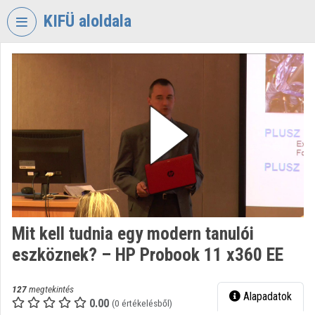
Fejléc kihagyása
Menü kihagyása
Tartalom kihagyása
KIFÜ aloldala
VIDEO
TORIUM
KORMÁNYZATI
INFORMATIKAI
FEJLESZTÉSI
ÜGYNÖKSÉG
Intézményi kezdőlap
Bejelentkezés
Mit kell tudnia egy modern tanulói
Intézményi felfedezés
eszköznek? – HP Probook 11 x360 EE
Kategóriák
127
megtekintés
Alapadatok
Intézményi listák
0.00
(0 értékelésből)