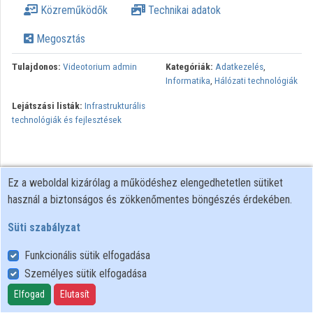
Közreműködők
Technikai adatok
Intézmények
Megosztás
Közreműködők
Tulajdonos:
Videotorium admin
Kategóriák:
Adatkezelés
,
Informatika
,
Hálózati technológiák
Lejátszási listák:
Infrastrukturális
technológiák és fejlesztések
Ez a weboldal kizárólag a működéshez elengedhetetlen sütiket
használ a biztonságos és zökkenőmentes böngészés érdekében.
Süti szabályzat
Funkcionális sütik elfogadása
Személyes sütik elfogadása
Felhasználói szabályzat
Adatkezelési tájékoztató
Elfogad
Elutasít
Süti szabályzat