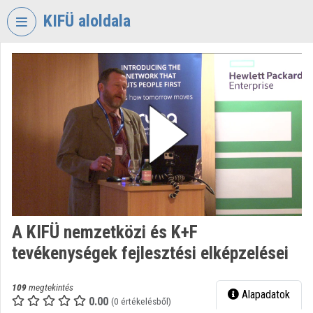
Fejléc kihagyása
Menü kihagyása
Tartalom kihagyása
KIFÜ aloldala
VIDEO
TORIUM
KORMÁNYZATI
INFORMATIKAI
FEJLESZTÉSI
ÜGYNÖKSÉG
Intézményi kezdőlap
Bejelentkezés
A KIFÜ nemzetközi és K+F
Intézményi felfedezés
tevékenységek fejlesztési elképzelései
Kategóriák
109
megtekintés
Alapadatok
Intézményi listák
0.00
(0 értékelésből)