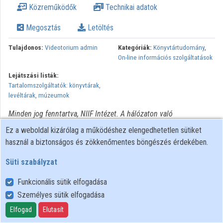
Közreműködők
Technikai adatok
Intézmények
Megosztás
Letöltés
Közreműködők
Tulajdonos:
Videotorium admin
Kategóriák:
Könyvtártudomány
,
On-line információs szolgáltatások
Lejátszási listák:
Tartalomszolgáltatók: könyvtárak,
levéltárak, múzeumok
Minden jog fenntartva, NIIF Intézet. A hálózaton való
újrapublikálás és kereskedelmi forgalomba hozatal szigorúan
Ez a weboldal kizárólag a működéshez elengedhetetlen sütiket
tilos! Egyéb célú felhasználás a jogtulajdonos(ok) engedélyéhez
használ a biztonságos és zökkenőmentes böngészés érdekében.
kötött.
Süti szabályzat
Funkcionális sütik elfogadása
Személyes sütik elfogadása
Felhasználói szabályzat
Adatkezelési tájékoztató
Elfogad
Elutasít
Süti szabályzat