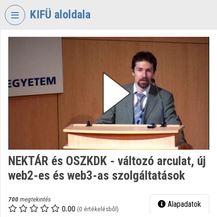
Fejléc kihagyása
Menü kihagyása
Tartalom kihagyása
KIFÜ aloldala
VIDEO
TORIUM
KORMÁNYZATI
INFORMATIKAI
FEJLESZTÉSI
ÜGYNÖKSÉG
Intézményi kezdőlap
Bejelentkezés
NEKTÁR és OSZKDK - változó arculat, új
Intézményi felfedezés
web2-es és web3-as szolgáltatások
Kategóriák
700
megtekintés
Alapadatok
Intézményi listák
0.00
(0 értékelésből)