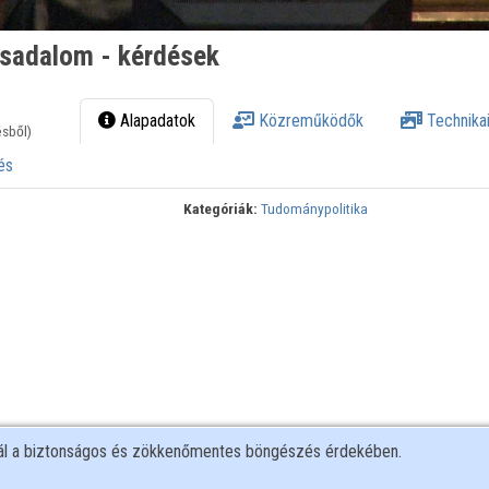
ársadalom - kérdések
Alapadatok
Közreműködők
Technikai
ésből)
és
Kategóriák:
Tudománypolitika
nál a biztonságos és zökkenőmentes böngészés érdekében.