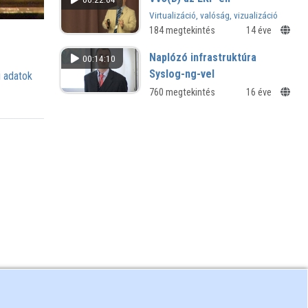
Virtualizáció, valóság, vizualizáció
3D-ben
184 megtekintés
14 éve
Naplózó infrastruktúra
00:14:10
Syslog-ng-vel
 adatok
760 megtekintés
16 éve