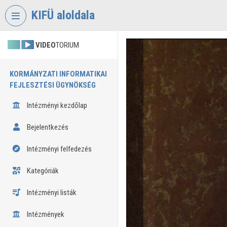
Fejléc kihagyása
Menü kihagyása
Tartalom kihagyása
KIFÜ aloldala
VIDEO
TORIUM
KORMÁNYZATI INFORMATIKAI
FEJLESZTÉSI ÜGYNÖKSÉG
Intézményi kezdőlap
Bejelentkezés
Intézményi felfedezés
Kategóriák
Intézményi listák
Intézmények