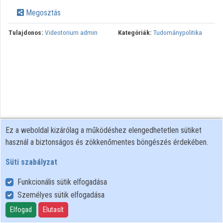
Intézmények
Megosztás
Közreműködők
Tulajdonos:
Videotorium admin
Kategóriák:
Tudománypolitika
Ez a weboldal kizárólag a működéshez elengedhetetlen sütiket
használ a biztonságos és zökkenőmentes böngészés érdekében.
Süti szabályzat
Funkcionális sütik elfogadása
Személyes sütik elfogadása
Felhasználói szabályzat
Adatkezelési tájékoztató
Elfogad
Elutasít
Süti szabályzat