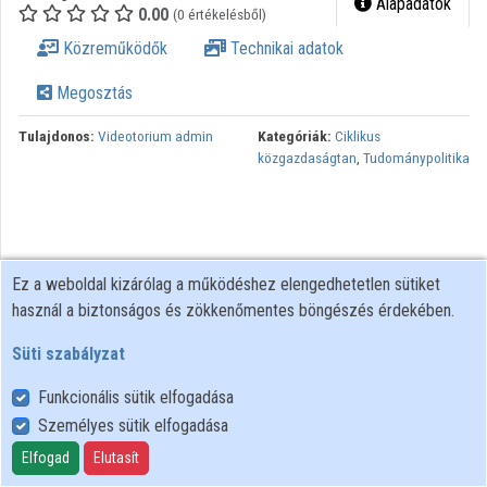
Alapadatok
0.00
(0 értékelésből)
Intézmények
Közreműködők
Technikai adatok
Közreműködők
Megosztás
Tulajdonos:
Videotorium admin
Kategóriák:
Ciklikus
közgazdaságtan
,
Tudománypolitika
Ez a weboldal kizárólag a működéshez elengedhetetlen sütiket
használ a biztonságos és zökkenőmentes böngészés érdekében.
Süti szabályzat
Funkcionális sütik elfogadása
Személyes sütik elfogadása
Felhasználói szabályzat
Adatkezelési tájékoztató
Elfogad
Elutasít
Süti szabályzat