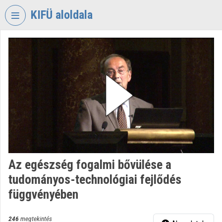
Fejléc kihagyása
Menü kihagyása
Tartalom kihagyása
KIFÜ aloldala
VIDEO
TORIUM
KORMÁNYZATI
INFORMATIKAI
FEJLESZTÉSI
ÜGYNÖKSÉG
Intézményi kezdőlap
Bejelentkezés
Az egészség fogalmi bővülése a
Intézményi felfedezés
tudományos-technológiai fejlődés
Kategóriák
függvényében
Intézményi listák
246
megtekintés