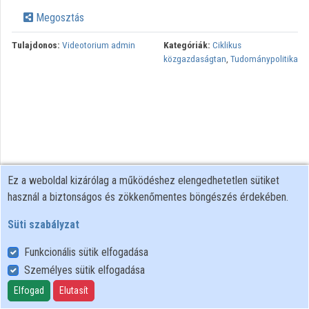
Intézmények
Megosztás
Közreműködők
Tulajdonos:
Videotorium admin
Kategóriák:
Ciklikus
közgazdaságtan
,
Tudománypolitika
Ez a weboldal kizárólag a működéshez elengedhetetlen sütiket
használ a biztonságos és zökkenőmentes böngészés érdekében.
Süti szabályzat
Funkcionális sütik elfogadása
Személyes sütik elfogadása
Felhasználói szabályzat
Adatkezelési tájékoztató
Elfogad
Elutasít
Süti szabályzat