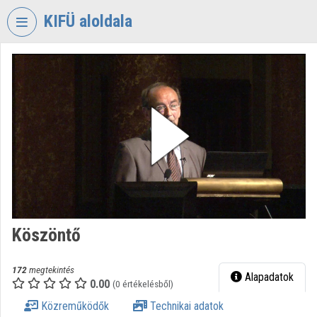
Fejléc kihagyása
Menü kihagyása
Tartalom kihagyása
KIFÜ aloldala
VIDEO
TORIUM
KORMÁNYZATI
INFORMATIKAI
FEJLESZTÉSI
ÜGYNÖKSÉG
Intézményi kezdőlap
Bejelentkezés
Köszöntő
Intézményi felfedezés
Kategóriák
172
megtekintés
Alapadatok
0.00
(0 értékelésből)
Intézményi listák
Közreműködők
Technikai adatok