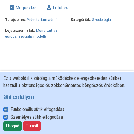
Intézmények
Megosztás
Letöltés
Közreműködők
Tulajdonos:
Videotorium admin
Kategóriák:
Szociológia
Lejátszási listák:
Merre tart az
európai szociális modell?
Ez a weboldal kizárólag a működéshez elengedhetetlen sütiket
használ a biztonságos és zökkenőmentes böngészés érdekében.
Süti szabályzat
Funkcionális sütik elfogadása
Személyes sütik elfogadása
Felhasználói szabályzat
Adatkezelési tájékoztató
Elfogad
Elutasít
Süti szabályzat