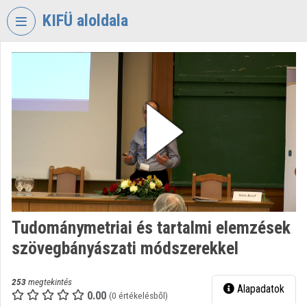
Fejléc kihagyása
Menü kihagyása
Tartalom kihagyása
KIFÜ aloldala
VIDEO
TORIUM
KORMÁNYZATI
INFORMATIKAI
FEJLESZTÉSI
ÜGYNÖKSÉG
Intézményi kezdőlap
Bejelentkezés
Tudománymetriai és tartalmi elemzések
Intézményi felfedezés
szövegbányászati módszerekkel
Kategóriák
253
megtekintés
Alapadatok
Intézményi listák
0.00
(0 értékelésből)