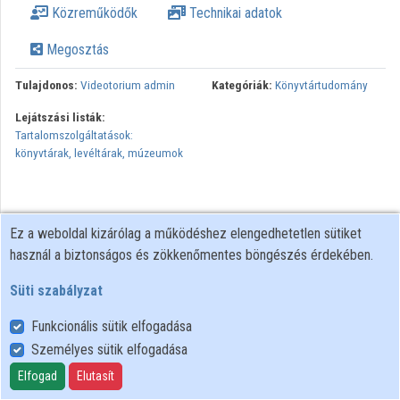
Közreműködők
Technikai adatok
Intézmények
Megosztás
Közreműködők
Tulajdonos:
Videotorium admin
Kategóriák:
Könyvtártudomány
Lejátszási listák:
Tartalomszolgáltatások:
könyvtárak, levéltárak, múzeumok
Ez a weboldal kizárólag a működéshez elengedhetetlen sütiket
használ a biztonságos és zökkenőmentes böngészés érdekében.
Süti szabályzat
Funkcionális sütik elfogadása
Személyes sütik elfogadása
Felhasználói szabályzat
Adatkezelési tájékoztató
Elfogad
Elutasít
Süti szabályzat