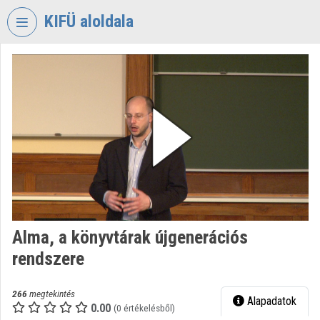
Fejléc kihagyása
Menü kihagyása
Tartalom kihagyása
KIFÜ aloldala
VIDEO
TORIUM
KORMÁNYZATI
INFORMATIKAI
FEJLESZTÉSI
ÜGYNÖKSÉG
Intézményi kezdőlap
Bejelentkezés
Alma, a könyvtárak újgenerációs
Intézményi felfedezés
rendszere
Kategóriák
266
megtekintés
Alapadatok
Intézményi listák
0.00
(0 értékelésből)