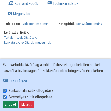
Közreműködők
Technikai adatok
Intézmények
Megosztás
Közreműködők
Tulajdonos:
Videotorium admin
Kategóriák:
Könyvtártudomány
Lejátszási listák:
Tartalomszolgáltatások:
könyvtárak, levéltárak, múzeumok
Ez a weboldal kizárólag a működéshez elengedhetetlen sütiket
használ a biztonságos és zökkenőmentes böngészés érdekében.
Süti szabályzat
Funkcionális sütik elfogadása
Személyes sütik elfogadása
Felhasználói szabályzat
Adatkezelési tájékoztató
Elfogad
Elutasít
Süti szabályzat