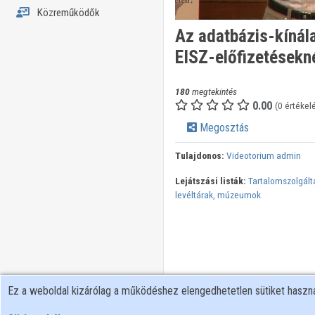
Közreműködők
Az adatbázis-kínál
EISZ-előfizetésekn
180
megtekintés
0.00
(0 értékel
Megosztás
Tulajdonos:
Videotorium admin
Lejátszási listák:
Tartalomszolgált
levéltárak, múzeumok
Ez a weboldal kizárólag a működéshez elengedhetetlen sütiket hasz