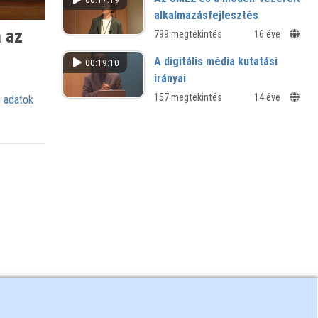
alkalmazásfejlesztés
 az
799 megtekintés
16 éve
A digitális média kutatási
00:19:10
irányai
157 megtekintés
14 éve
 adatok