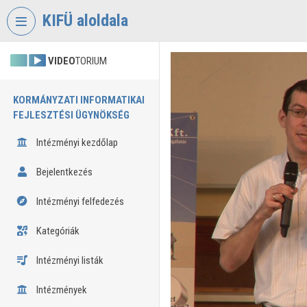
Fejléc kihagyása
Menü kihagyása
Tartalom kihagyása
KIFÜ aloldala
VIDEO
TORIUM
KORMÁNYZATI INFORMATIKAI
FEJLESZTÉSI ÜGYNÖKSÉG
Intézményi kezdőlap
Bejelentkezés
Intézményi felfedezés
Kategóriák
Intézményi listák
Intézmények