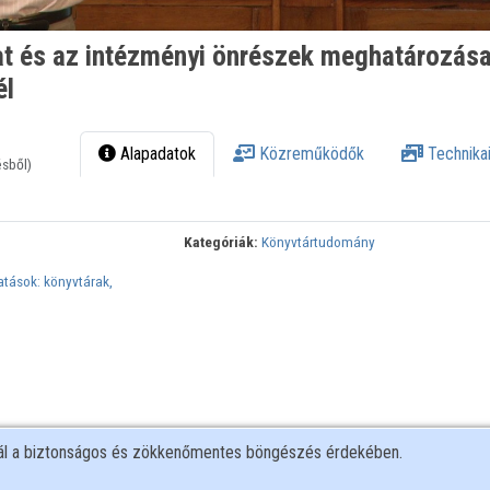
at és az intézményi önrészek meghatározása
él
Alapadatok
Közreműködők
Technikai
ésből)
Kategóriák:
Könyvtártudomány
atások: könyvtárak,
nál a biztonságos és zökkenőmentes böngészés érdekében.