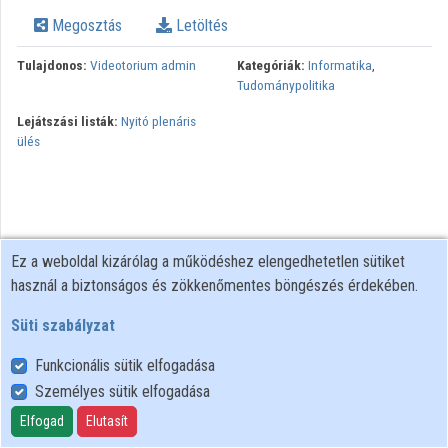
Intézmények
Megosztás
Letöltés
Közreműködők
Tulajdonos:
Videotorium admin
Kategóriák:
Informatika
,
Tudománypolitika
Lejátszási listák:
Nyitó plenáris
ülés
Ez a weboldal kizárólag a működéshez elengedhetetlen sütiket
használ a biztonságos és zökkenőmentes böngészés érdekében.
Süti szabályzat
Funkcionális sütik elfogadása
Személyes sütik elfogadása
Felhasználói szabályzat
Adatkezelési tájékoztató
Elfogad
Elutasít
Süti szabályzat