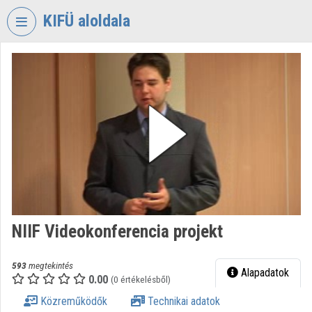
Fejléc kihagyása
Menü kihagyása
Tartalom kihagyása
KIFÜ aloldala
VIDEO
TORIUM
KORMÁNYZATI
INFORMATIKAI
FEJLESZTÉSI
ÜGYNÖKSÉG
Intézményi kezdőlap
Bejelentkezés
NIIF Videokonferencia projekt
Intézményi felfedezés
Kategóriák
593
megtekintés
Alapadatok
0.00
(0 értékelésből)
Intézményi listák
Közreműködők
Technikai adatok