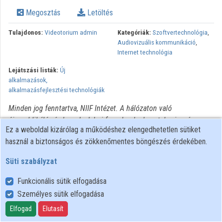
Intézmények
Megosztás
Letöltés
Közreműködők
Tulajdonos:
Videotorium admin
Kategóriák:
Szoftvertechnológia
,
Audiovizuális kommunikáció
,
Internet technológia
Lejátszási listák:
Új
alkalmazások,
alkalmazásfejlesztési technológiák
Minden jog fenntartva, NIIF Intézet. A hálózaton való
újrapublikálás és kereskedelmi forgalomba hozatal szigorúan
Ez a weboldal kizárólag a működéshez elengedhetetlen sütiket
tilos! Egyéb célú felhasználás a jogtulajdonos(ok) engedélyéhez
használ a biztonságos és zökkenőmentes böngészés érdekében.
kötött.
Süti szabályzat
Funkcionális sütik elfogadása
Személyes sütik elfogadása
Felhasználói szabályzat
Adatkezelési tájékoztató
Elfogad
Elutasít
Süti szabályzat