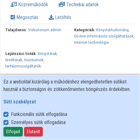
Közreműködők
Technikai adatok
Intézmények
Megosztás
Letöltés
Közreműködők
Tulajdonos:
Videotorium admin
Kategóriák:
Könyvtártudomány
,
On-line információs szolgáltatások
,
Internet technológia
Lejátszási listák:
Könyvtárak,
levéltárak, múzeumok,
tartalomszolgáltatók
Minden jog fenntartva, NIIF Intézet. A hálózaton való
Ez a weboldal kizárólag a működéshez elengedhetetlen sütiket
újrapublikálás és kereskedelmi forgalomba hozatal szigorúan
használ a biztonságos és zökkenőmentes böngészés érdekében.
tilos! Egyéb célú felhasználás a jogtulajdonos(ok) engedélyéhez
kötött.
Süti szabályzat
Funkcionális sütik elfogadása
Személyes sütik elfogadása
Felhasználói szabályzat
Adatkezelési tájékoztató
Elfogad
Elutasít
Süti szabályzat