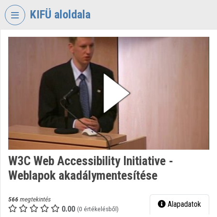
Fejléc kihagyása
Menü kihagyása
Tartalom kihagyása
KIFÜ aloldala
VIDEO
TORIUM
KORMÁNYZATI
INFORMATIKAI
FEJLESZTÉSI
ÜGYNÖKSÉG
Intézményi kezdőlap
Bejelentkezés
W3C Web Accessibility Initiative -
Intézményi felfedezés
Weblapok akadálymentesítése
Kategóriák
566
megtekintés
Alapadatok
Intézményi listák
0.00
(0 értékelésből)