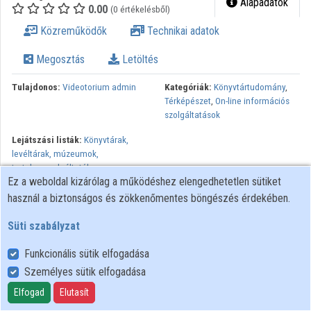
Alapadatok
0.00
(0 értékelésből)
Intézmények
Közreműködők
Technikai adatok
Közreműködők
Megosztás
Letöltés
Tulajdonos:
Videotorium admin
Kategóriák:
Könyvtártudomány
,
Térképészet
,
On-line információs
szolgáltatások
Lejátszási listák:
Könyvtárak,
levéltárak, múzeumok,
tartalomszolgáltatók
Ez a weboldal kizárólag a működéshez elengedhetetlen sütiket
Minden jog fenntartva, NIIF Intézet. A hálózaton való
használ a biztonságos és zökkenőmentes böngészés érdekében.
újrapublikálás és kereskedelmi forgalomba hozatal szigorúan
Süti szabályzat
tilos! Egyéb célú felhasználás a jogtulajdonos(ok) engedélyéhez
kötött.
Funkcionális sütik elfogadása
Személyes sütik elfogadása
Felhasználói szabályzat
Elfogad
Elutasít
Adatkezelési tájékoztató
Süti szabályzat