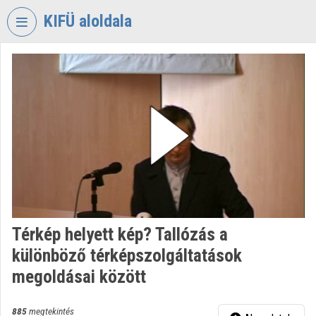
Fejléc kihagyása
Menü kihagyása
Tartalom kihagyása
KIFÜ aloldala
VIDEO
TORIUM
KORMÁNYZATI
INFORMATIKAI
FEJLESZTÉSI
ÜGYNÖKSÉG
Intézményi kezdőlap
Bejelentkezés
Térkép helyett kép? Tallózás a
Intézményi felfedezés
különböző térképszolgáltatások
Kategóriák
megoldásai között
Intézményi listák
885
megtekintés