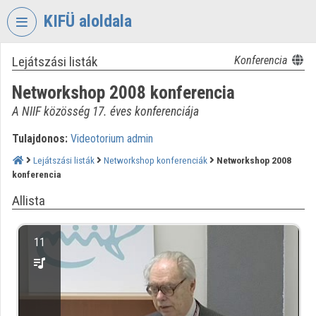
Fejléc kihagyása
Menü kihagyása
Tartalom kihagyása
KIFÜ aloldala
Lejátszási listák
Konferencia
VIDEO
TORIUM
Networkshop 2008 konferencia
KORMÁNYZATI
A NIIF közösség 17. éves konferenciája
INFORMATIKAI
FEJLESZTÉSI
Tulajdonos:
Videotorium admin
ÜGYNÖKSÉG
Lejátszási listák
Networkshop konferenciák
Networkshop 2008
konferencia
Intézményi kezdőlap
Allista
Bejelentkezés
Intézményi felfedezés
11
Kategóriák
Intézményi listák