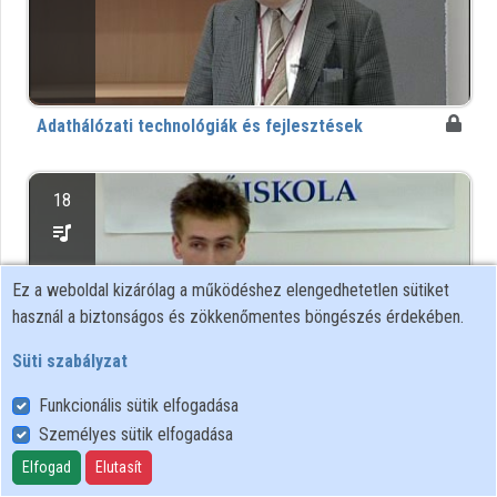
Intézmények
Közreműködők
Adathálózati technológiák és fejlesztések
18
Ez a weboldal kizárólag a működéshez elengedhetetlen sütiket
használ a biztonságos és zökkenőmentes böngészés érdekében.
Süti szabályzat
Funkcionális sütik elfogadása
Személyes sütik elfogadása
Alkalmazásfejlesztési és üzemeltetési technológiák
Elfogad
Elutasít