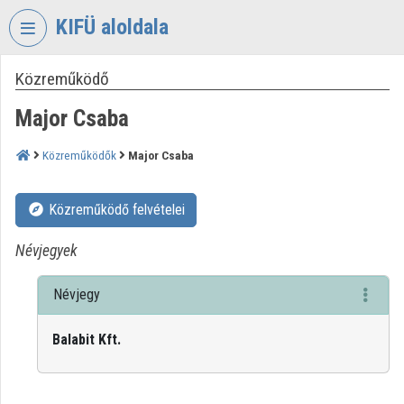
Fejléc kihagyása
Menü kihagyása
Tartalom kihagyása
KIFÜ aloldala
Közreműködő
VIDEO
TORIUM
Major Csaba
KORMÁNYZATI
INFORMATIKAI
Közreműködők
Major Csaba
FEJLESZTÉSI
ÜGYNÖKSÉG
Közreműködő felvételei
Intézményi kezdőlap
Névjegyek
Bejelentkezés
Névjegy
Intézményi felfedezés
Balabit Kft.
Kategóriák
Intézményi listák