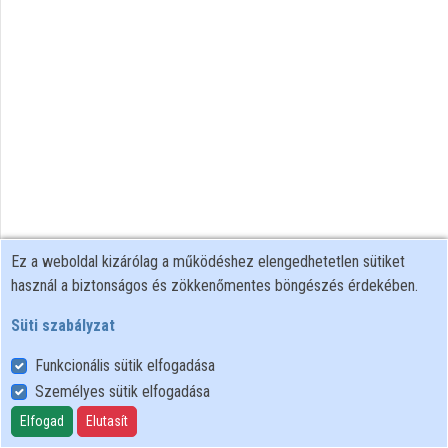
Intézmények
Közreműködők
Ez a weboldal kizárólag a működéshez elengedhetetlen sütiket
használ a biztonságos és zökkenőmentes böngészés érdekében.
Süti szabályzat
Funkcionális sütik elfogadása
Személyes sütik elfogadása
Felhasználói szabályzat
Adatkezelési tájékoztató
Elfogad
Elutasít
Süti szabályzat