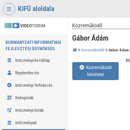
Fejléc kihagyása
Menü kihagyása
Tartalom kihagyása
KIFÜ aloldala
Közreműködő
VIDEO
TORIUM
Gábor Ádám
KORMÁNYZATI INFORMATIKAI
FEJLESZTÉSI ÜGYNÖKSÉG
Közreműködők
Gábor Ádám
Né
Intézményi kezdőlap
Közreműködő
Bejelentkezés
felvételei
Intézményi felfedezés
Kategóriák
Intézményi listák
Intézmények