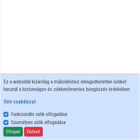
Intézmények
Közreműködők
Ez a weboldal kizárólag a működéshez elengedhetetlen sütiket
használ a biztonságos és zökkenőmentes böngészés érdekében.
Süti szabályzat
Funkcionális sütik elfogadása
Személyes sütik elfogadása
Felhasználói szabályzat
Adatkezelési tájékoztató
Elfogad
Elutasít
Süti szabályzat