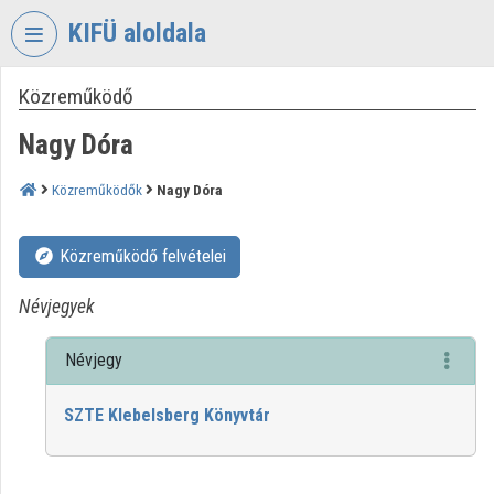
Fejléc kihagyása
Menü kihagyása
Tartalom kihagyása
KIFÜ aloldala
Közreműködő
VIDEO
TORIUM
Nagy Dóra
KORMÁNYZATI
INFORMATIKAI
Közreműködők
Nagy Dóra
FEJLESZTÉSI
ÜGYNÖKSÉG
Közreműködő felvételei
Intézményi kezdőlap
Névjegyek
Bejelentkezés
Névjegy
Intézményi felfedezés
SZTE Klebelsberg Könyvtár
Kategóriák
Intézményi listák