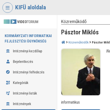
Fejléc kihagyása
Menü kihagyása
Tartalom kihagyása
KIFÜ aloldala
Közreműködő
VIDEO
TORIUM
Pásztor Miklós
KORMÁNYZATI INFORMATIKAI
FEJLESZTÉSI ÜGYNÖKSÉG
Közreműködők
Pásztor Mik
Né
Intézményi kezdőlap
Bejelentkezés
Intézményi felfedezés
Kategóriák
Intézményi listák
informatikus
Intézmények