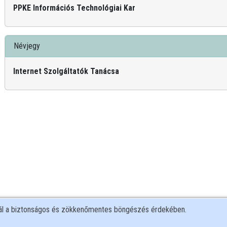
PPKE Információs Technológiai Kar
Névjegy
Internet Szolgáltatók Tanácsa
nál a biztonságos és zökkenőmentes böngészés érdekében.