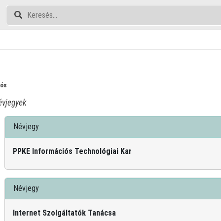
lós
vjegyek
Névjegy
PPKE Információs Technológiai Kar
Névjegy
Internet Szolgáltatók Tanácsa