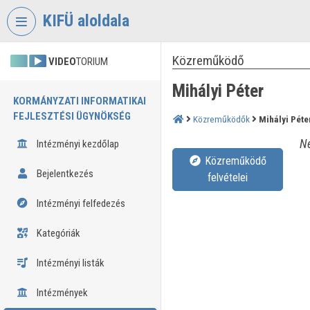
Fejléc kihagyása
Menü kihagyása
Tartalom kihagyása
KIFÜ aloldala
Közreműködő
VIDEO
TORIUM
Mihályi Péter
KORMÁNYZATI INFORMATIKAI
FEJLESZTÉSI ÜGYNÖKSÉG
Közreműködők
Mihályi Péte
Né
Intézményi kezdőlap
Közreműködő
Bejelentkezés
felvételei
Intézményi felfedezés
Kategóriák
Intézményi listák
Intézmények