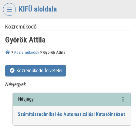
Fejléc kihagyása
Menü kihagyása
Tartalom kihagyása
KIFÜ aloldala
Közreműködő
VIDEO
TORIUM
Györök Attila
KORMÁNYZATI
INFORMATIKAI
Közreműködők
Györök Attila
FEJLESZTÉSI
ÜGYNÖKSÉG
Közreműködő felvételei
Intézményi kezdőlap
Névjegyek
Bejelentkezés
Névjegy
Intézményi felfedezés
Számítástechnikai és Automatizálási Kutatóintézet
Kategóriák
Intézményi listák