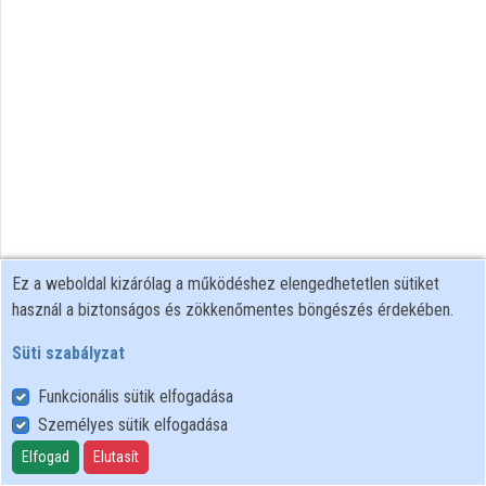
Intézmények
Közreműködők
Ez a weboldal kizárólag a működéshez elengedhetetlen sütiket
használ a biztonságos és zökkenőmentes böngészés érdekében.
Süti szabályzat
Funkcionális sütik elfogadása
Személyes sütik elfogadása
Felhasználói szabályzat
Adatkezelési tájékoztató
Elfogad
Elutasít
Süti szabályzat