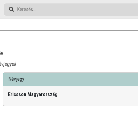
án
vjegyek
Névjegy
Ericsson Magyarország