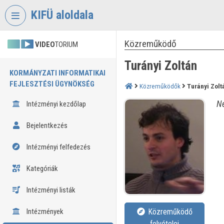
Fejléc kihagyása
Menü kihagyása
Tartalom kihagyása
KIFÜ aloldala
Közreműködő
VIDEO
TORIUM
Turányi Zoltán
KORMÁNYZATI INFORMATIKAI
FEJLESZTÉSI ÜGYNÖKSÉG
Közreműködők
Turányi Zolt
Né
Intézményi kezdőlap
Bejelentkezés
Intézményi felfedezés
Kategóriák
Intézményi listák
Intézmények
Közreműködő
felvételei