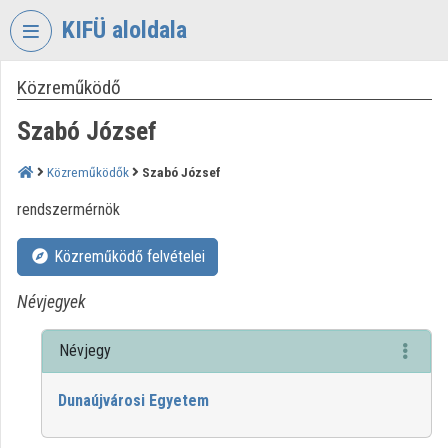
Fejléc kihagyása
Menü kihagyása
Tartalom kihagyása
KIFÜ aloldala
Közreműködő
VIDEO
TORIUM
Szabó József
KORMÁNYZATI
INFORMATIKAI
Közreműködők
Szabó József
FEJLESZTÉSI
rendszermérnök
ÜGYNÖKSÉG
Intézményi kezdőlap
Közreműködő felvételei
Bejelentkezés
Névjegyek
Intézményi felfedezés
Névjegy
Kategóriák
Dunaújvárosi Egyetem
Intézményi listák