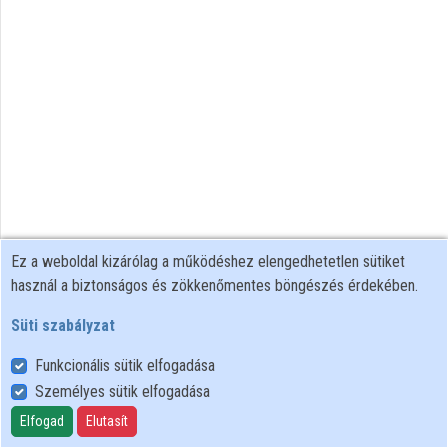
Intézmények
Közreműködők
Ez a weboldal kizárólag a működéshez elengedhetetlen sütiket
használ a biztonságos és zökkenőmentes böngészés érdekében.
Süti szabályzat
Funkcionális sütik elfogadása
Személyes sütik elfogadása
Felhasználói szabályzat
Adatkezelési tájékoztató
Elfogad
Elutasít
Süti szabályzat