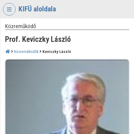
Fejléc kihagyása
Menü kihagyása
Tartalom kihagyása
KIFÜ aloldala
Közreműködő
VIDEO
TORIUM
Prof. Keviczky László
KORMÁNYZATI
INFORMATIKAI
Közreműködők
Keviczky László
FEJLESZTÉSI
ÜGYNÖKSÉG
Intézményi kezdőlap
Bejelentkezés
Intézményi felfedezés
Kategóriák
Intézményi listák