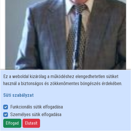
Intézmények
Közreműködők
Ez a weboldal kizárólag a működéshez elengedhetetlen sütiket
Közreműködő felvételei
használ a biztonságos és zökkenőmentes böngészés érdekében.
Süti szabályzat
Névjegyek
Funkcionális sütik elfogadása
Névjegy
Személyes sütik elfogadása
Elfogad
Elutasít
Magyar Tudományos Akadémia