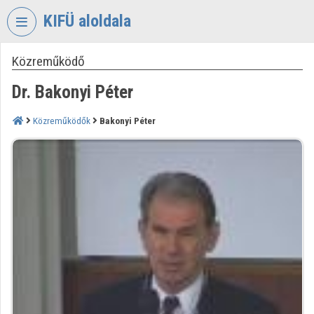
Fejléc kihagyása
Menü kihagyása
Tartalom kihagyása
KIFÜ aloldala
Közreműködő
VIDEO
TORIUM
Dr. Bakonyi Péter
KORMÁNYZATI
INFORMATIKAI
Közreműködők
Bakonyi Péter
FEJLESZTÉSI
ÜGYNÖKSÉG
Intézményi kezdőlap
Bejelentkezés
Intézményi felfedezés
Kategóriák
Intézményi listák