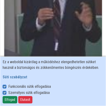
Intézmények
Közreműködők
Ez a weboldal kizárólag a működéshez elengedhetetlen sütiket
Közreműködő felvételei
használ a biztonságos és zökkenőmentes böngészés érdekében.
Süti szabályzat
Névjegyek
Funkcionális sütik elfogadása
Névjegy
Személyes sütik elfogadása
Elfogad
Elutasít
Informatikai és Hírközlési Minisztérium