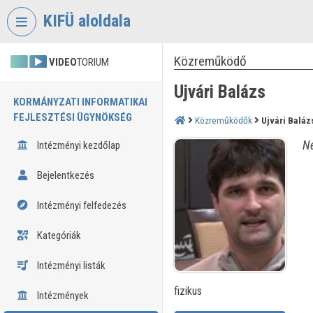
Fejléc kihagyása
Menü kihagyása
Tartalom kihagyása
KIFÜ aloldala
Közreműködő
VIDEO
TORIUM
Ujvári Balázs
KORMÁNYZATI INFORMATIKAI
FEJLESZTÉSI ÜGYNÖKSÉG
Közreműködők
Ujvári Baláz
Né
Intézményi kezdőlap
Bejelentkezés
Intézményi felfedezés
Kategóriák
Intézményi listák
fizikus
Intézmények