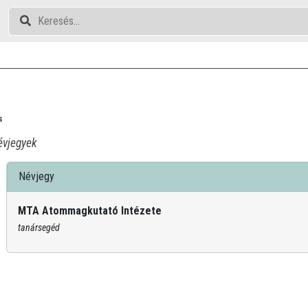
s
vjegyek
Névjegy
MTA Atommagkutató Intézete
tanársegéd