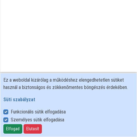
Intézmények
Közreműködők
Ez a weboldal kizárólag a működéshez elengedhetetlen sütiket
használ a biztonságos és zökkenőmentes böngészés érdekében.
Süti szabályzat
Funkcionális sütik elfogadása
Személyes sütik elfogadása
Felhasználói szabályzat
Adatkezelési tájékoztató
Elfogad
Elutasít
Süti szabályzat