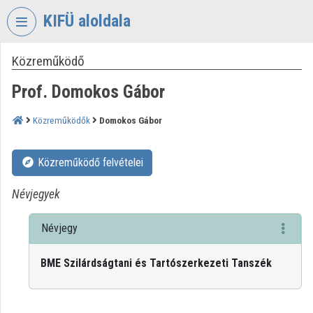
Fejléc kihagyása
Menü kihagyása
Tartalom kihagyása
KIFÜ aloldala
Közreműködő
VIDEO
TORIUM
Prof. Domokos Gábor
KORMÁNYZATI
INFORMATIKAI
Közreműködők
Domokos Gábor
FEJLESZTÉSI
ÜGYNÖKSÉG
Közreműködő felvételei
Intézményi kezdőlap
Névjegyek
Bejelentkezés
Névjegy
Intézményi felfedezés
BME Szilárdságtani és Tartószerkezeti Tanszék
Kategóriák
Intézményi listák