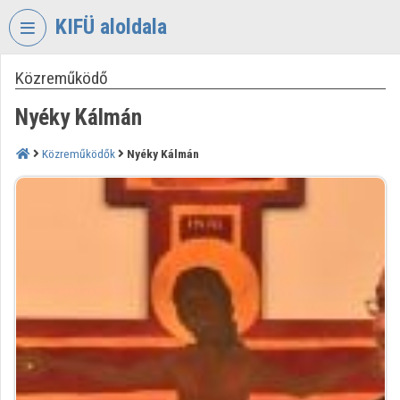
Fejléc kihagyása
Menü kihagyása
Tartalom kihagyása
KIFÜ aloldala
Közreműködő
VIDEO
TORIUM
Nyéky Kálmán
KORMÁNYZATI
INFORMATIKAI
Közreműködők
Nyéky Kálmán
FEJLESZTÉSI
ÜGYNÖKSÉG
Intézményi kezdőlap
Bejelentkezés
Intézményi felfedezés
Kategóriák
Intézményi listák