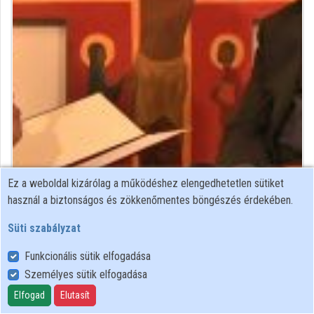
Intézmények
Közreműködők
Ez a weboldal kizárólag a működéshez elengedhetetlen sütiket
katolikus pap
használ a biztonságos és zökkenőmentes böngészés érdekében.
Közreműködő felvételei
Süti szabályzat
Funkcionális sütik elfogadása
Névjegyek
Személyes sütik elfogadása
Névjegy
Elfogad
Elutasít