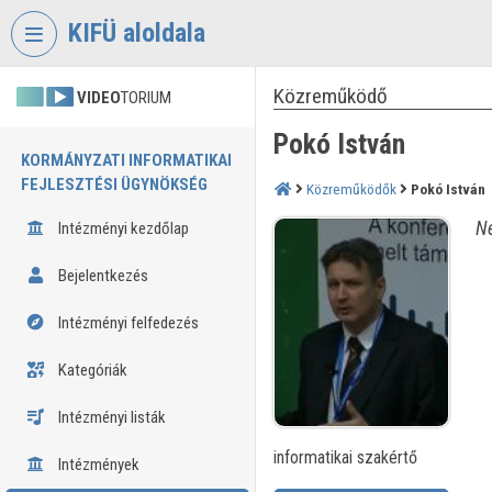
Fejléc kihagyása
Menü kihagyása
Tartalom kihagyása
KIFÜ aloldala
Közreműködő
VIDEO
TORIUM
Pokó István
KORMÁNYZATI INFORMATIKAI
FEJLESZTÉSI ÜGYNÖKSÉG
Közreműködők
Pokó István
Né
Intézményi kezdőlap
Bejelentkezés
Intézményi felfedezés
Kategóriák
Intézményi listák
informatikai szakértő
Intézmények