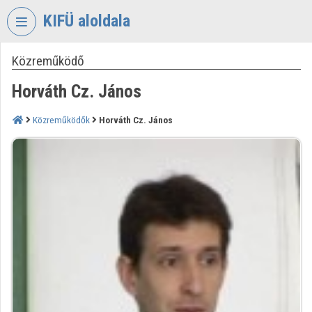
Fejléc kihagyása
Menü kihagyása
Tartalom kihagyása
KIFÜ aloldala
Közreműködő
VIDEO
TORIUM
Horváth Cz. János
KORMÁNYZATI
INFORMATIKAI
Közreműködők
Horváth Cz. János
FEJLESZTÉSI
ÜGYNÖKSÉG
Intézményi kezdőlap
Bejelentkezés
Intézményi felfedezés
Kategóriák
Intézményi listák