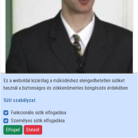
Intézmények
Közreműködők
Ez a weboldal kizárólag a működéshez elengedhetetlen sütiket
Közreműködő felvételei
használ a biztonságos és zökkenőmentes böngészés érdekében.
Süti szabályzat
Névjegyek
Funkcionális sütik elfogadása
Névjegy
Személyes sütik elfogadása
Elfogad
Elutasít
BME GTK Műszaki Pedagógia Tanszék