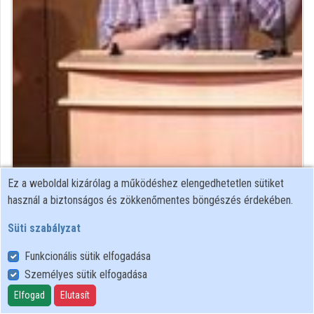
Intézmények
Közreműködők
Ez a weboldal kizárólag a működéshez elengedhetetlen sütiket
Közreműködő felvételei
használ a biztonságos és zökkenőmentes böngészés érdekében.
Süti szabályzat
Névjegyek
Funkcionális sütik elfogadása
Névjegy
Személyes sütik elfogadása
Elfogad
Elutasít
Mosfet Kft.