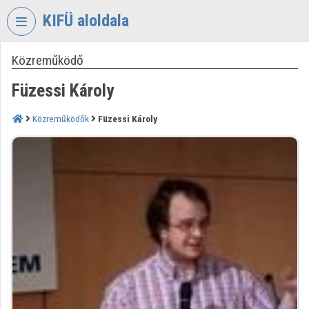
Fejléc kihagyása
Menü kihagyása
Tartalom kihagyása
KIFÜ aloldala
Közreműködő
VIDEO
TORIUM
Füzessi Károly
KORMÁNYZATI
INFORMATIKAI
Közreműködők
Füzessi Károly
FEJLESZTÉSI
ÜGYNÖKSÉG
Intézményi kezdőlap
Bejelentkezés
Intézményi felfedezés
Kategóriák
Intézményi listák