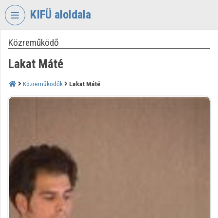
Fejléc kihagyása
Menü kihagyása
Tartalom kihagyása
KIFÜ aloldala
Közreműködő
VIDEO
TORIUM
Lakat Máté
KORMÁNYZATI
INFORMATIKAI
Közreműködők
Lakat Máté
FEJLESZTÉSI
ÜGYNÖKSÉG
Intézményi kezdőlap
Bejelentkezés
Intézményi felfedezés
Kategóriák
Intézményi listák