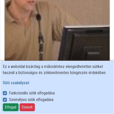
Intézmények
Közreműködők
Ez a weboldal kizárólag a működéshez elengedhetetlen sütiket
Közreműködő felvételei
használ a biztonságos és zökkenőmentes böngészés érdekében.
Süti szabályzat
Névjegyek
Funkcionális sütik elfogadása
Névjegy
Személyes sütik elfogadása
Elfogad
Elutasít
BME Informatikai Központ