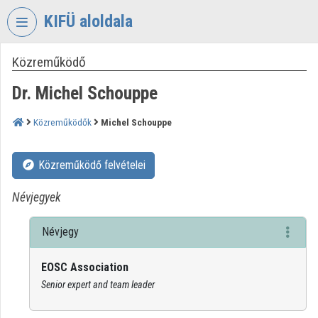
Fejléc kihagyása
Menü kihagyása
Tartalom kihagyása
KIFÜ aloldala
Közreműködő
VIDEO
TORIUM
Dr. Michel Schouppe
KORMÁNYZATI
INFORMATIKAI
Közreműködők
Michel Schouppe
FEJLESZTÉSI
ÜGYNÖKSÉG
Közreműködő felvételei
Intézményi kezdőlap
Névjegyek
Bejelentkezés
Névjegy
Intézményi felfedezés
EOSC Association
Kategóriák
Senior expert and team leader
Intézményi listák