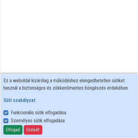
Intézmények
Közreműködők
Ez a weboldal kizárólag a működéshez elengedhetetlen sütiket
használ a biztonságos és zökkenőmentes böngészés érdekében.
Süti szabályzat
Funkcionális sütik elfogadása
Személyes sütik elfogadása
Felhasználói szabályzat
Adatkezelési tájékoztató
Elfogad
Elutasít
Süti szabályzat