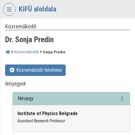
Fejléc kihagyása
Menü kihagyása
Tartalom kihagyása
KIFÜ aloldala
Közreműködő
VIDEO
TORIUM
Dr. Sonja Predin
KORMÁNYZATI
INFORMATIKAI
Közreműködők
Sonja Predin
FEJLESZTÉSI
ÜGYNÖKSÉG
Közreműködő felvételei
Intézményi kezdőlap
Névjegyek
Bejelentkezés
Névjegy
Intézményi felfedezés
Institute of Physics Belgrade
Kategóriák
Assistant Research Professor
Intézményi listák