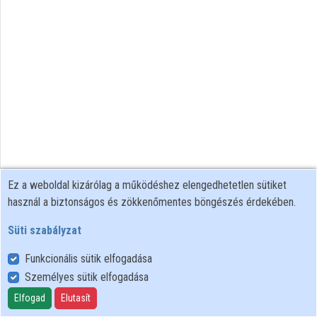
Intézmények
Közreműködők
Ez a weboldal kizárólag a működéshez elengedhetetlen sütiket
használ a biztonságos és zökkenőmentes böngészés érdekében.
Süti szabályzat
Funkcionális sütik elfogadása
Személyes sütik elfogadása
Felhasználói szabályzat
Adatkezelési tájékoztató
Elfogad
Elutasít
Süti szabályzat