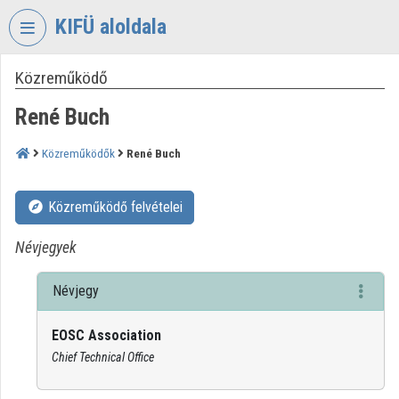
Fejléc kihagyása
Menü kihagyása
Tartalom kihagyása
KIFÜ aloldala
Közreműködő
VIDEO
TORIUM
René Buch
KORMÁNYZATI
INFORMATIKAI
Közreműködők
René Buch
FEJLESZTÉSI
ÜGYNÖKSÉG
Közreműködő felvételei
Intézményi kezdőlap
Névjegyek
Bejelentkezés
Névjegy
Intézményi felfedezés
EOSC Association
Kategóriák
Chief Technical Office
Intézményi listák