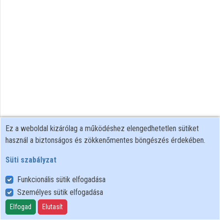
Intézmények
Közreműködők
Ez a weboldal kizárólag a működéshez elengedhetetlen sütiket
használ a biztonságos és zökkenőmentes böngészés érdekében.
Süti szabályzat
Funkcionális sütik elfogadása
Személyes sütik elfogadása
Felhasználói szabályzat
Adatkezelési tájékoztató
Elfogad
Elutasít
Süti szabályzat