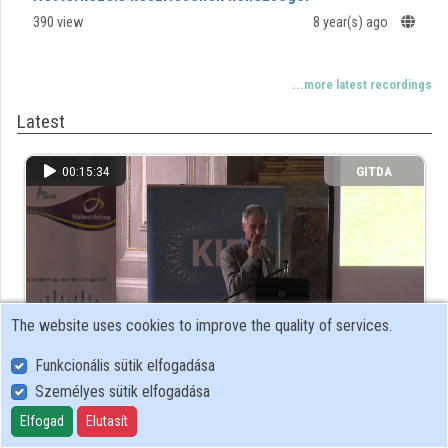
390 view
8 year(s) ago
Organizations
Contributors
...more latest recordings
Latest
00:15:34
GITDA
The website uses cookies to improve the quality of services.
Funkcionális sütik elfogadása
Személyes sütik elfogadása
SZIP Szintézis
Elfogad
Elutasít
214 view
8 year(s) ago