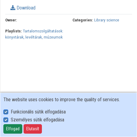
Download
Organizations
Owner:
Categories:
Library science
Contributors
Playlists:
Tartalomszolgáltatások:
könyvtárak, levéltárak, múzeumok
The website uses cookies to improve the quality of services.
Funkcionális sütik elfogadása
Személyes sütik elfogadása
User Policy
Adatkezelési tájékoztató (en)
Elfogad
Elutasít
Cookie Policy