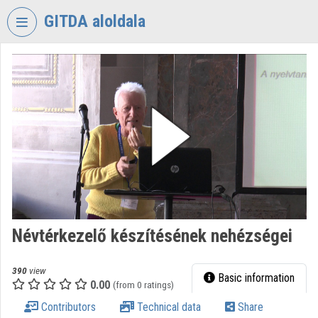
Skip header
Skip menu
Skip content
GITDA aloldala
VIDEO
TORIUM
GOVERNMENTAL
INFORMATION-
TECHNOLOGY
DEVELOPMENT
AGENCY
Organization home
Log In
Névtérkezelő készítésének nehézségei
Organization discovery
390
view
Basic information
0.00
(from 0 ratings)
Categories
Contributors
Technical data
Share
Organization playlists