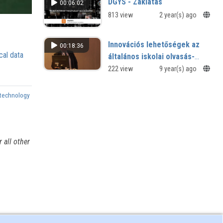
DGYS - Zaklatás
00:06:02
813 view
2 year(s) ago
Innovációs lehetőségek az
00:18:36
cal data
általános iskolai olvasás-
fejlesztésben
222 view
9 year(s) ago
technology
 all other