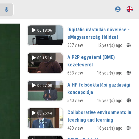
Digitális írástudás növelése -
00:18:06
eMagyarország Hálózat
337 view
12 year(s) ago
A P2P egyetemi (BME)
00:15:16
kezeléséről
683 view
16 year(s) ago
A HP felsőoktatási gazdasági
00:27:00
koncepciója
540 view
16 year(s) ago
Collaborative environments in
00:26:44
teaching and learning
490 view
16 year(s) ago