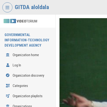
Skip header
Skip menu
Skip content
GITDA aloldala
VIDEO
TORIUM
GOVERNMENTAL
INFORMATION-TECHNOLOGY
DEVELOPMENT AGENCY
Organization home
Log In
Organization discovery
Categories
Organization playlists
Organizations