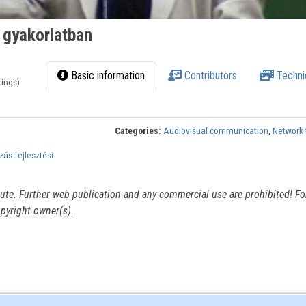
 gyakorlatban
Basic information
Contributors
Techni
tings)
Categories:
Audiovisual communication
,
Network 
ás-fejlesztési
itute. Further web publication and any commercial use are prohibited! For
pyright owner(s).