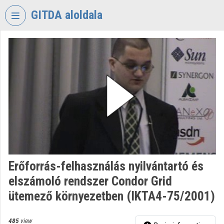
Skip header
Skip menu
Skip content
GITDA aloldala
VIDEO
TORIUM
GOVERNMENTAL
INFORMATION-
TECHNOLOGY
DEVELOPMENT
AGENCY
Organization home
Log In
Erőforrás-felhasználás nyilvántartó és
elszámoló rendszer Condor Grid
Organization discovery
ütemező környezetben (IKTA4-75/2001)
Categories
485
view
Organization playlists