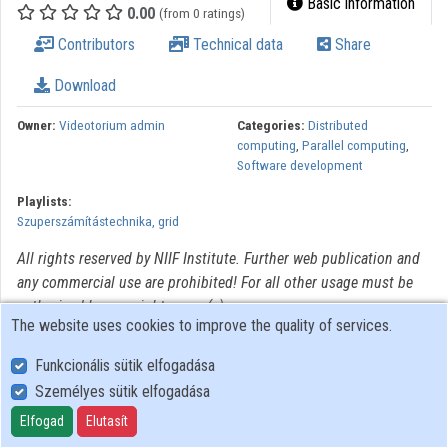
Basic information
0.00
(from 0 ratings)
Organizations
Contributors
Technical data
Share
Contributors
Download
Owner:
Videotorium admin
Categories:
Distributed
computing
,
Parallel computing
,
Software development
Playlists:
Szuperszámítástechnika, grid
All rights reserved by NIIF Institute. Further web publication and
any commercial use are prohibited! For all other usage must be
authorized by copyright owner(s).
The website uses cookies to improve the quality of services.
Funkcionális sütik elfogadása
Személyes sütik elfogadása
User Policy
Adatkezelési tájékoztató (en)
Elfogad
Elutasít
Cookie Policy