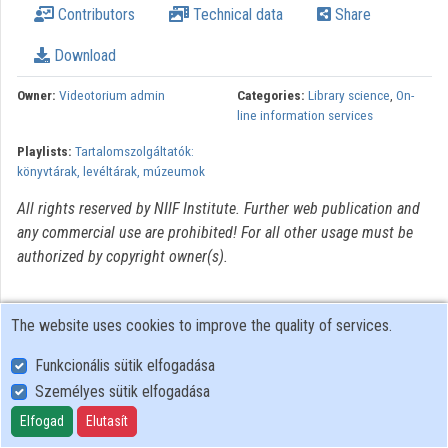
Contributors
Technical data
Share
Organizations
Download
Contributors
Owner:
Videotorium admin
Categories:
Library science
,
On-
line information services
Playlists:
Tartalomszolgáltatók:
könyvtárak, levéltárak, múzeumok
All rights reserved by NIIF Institute. Further web publication and
any commercial use are prohibited! For all other usage must be
authorized by copyright owner(s).
The website uses cookies to improve the quality of services.
Funkcionális sütik elfogadása
Személyes sütik elfogadása
User Policy
Adatkezelési tájékoztató (en)
Elfogad
Elutasít
Cookie Policy