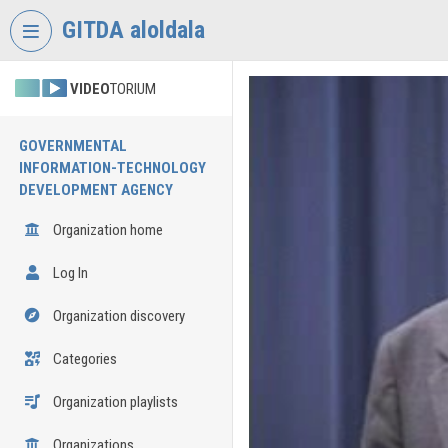
Skip header
Skip menu
Skip content
GITDA aloldala
VIDEO
TORIUM
GOVERNMENTAL
INFORMATION-TECHNOLOGY
DEVELOPMENT AGENCY
Organization home
Log In
Organization discovery
Categories
Organization playlists
Organizations