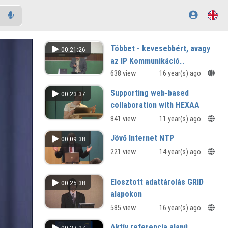
Többet - kevesebbért, avagy
00:21:26
az IP Kommunikáció
alkalmazása az intézményi
638 view
16 year(s) ago
hálózatokban
Supporting web-based
00:23:37
collaboration with HEXAA
841 view
11 year(s) ago
Jövő Internet NTP
00:09:38
221 view
14 year(s) ago
Elosztott adattárolás GRID
00:25:38
alapokon
585 view
16 year(s) ago
Aktív referencia alapú