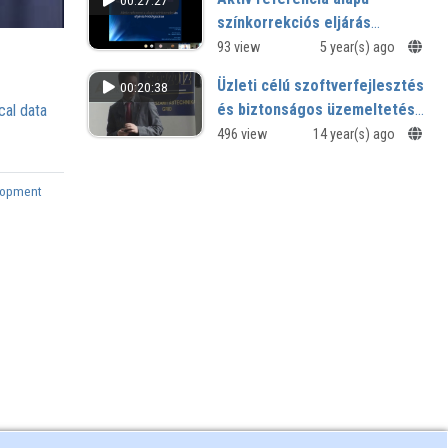
00:27:27
színkorrekciós eljárás
kidolgozása
93 view
5 year(s) ago
Üzleti célú szoftverfejlesztés
00:20:38
és biztonságos üzemeltetést
cal data
támogató szolgáltatások
496 view
14 year(s) ago
megvalósítása cloud
technológiájú infrastruktúrán
lopment