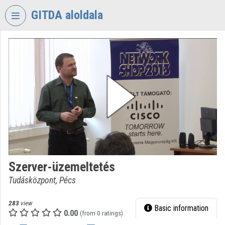
Skip header
Skip menu
Skip content
GITDA aloldala
VIDEO
TORIUM
GOVERNMENTAL
INFORMATION-
TECHNOLOGY
DEVELOPMENT
AGENCY
Organization home
Log In
Szerver-üzemeltetés
Tudásközpont, Pécs
Organization discovery
Categories
283
view
Basic information
0.00
(from 0 ratings)
Organization playlists